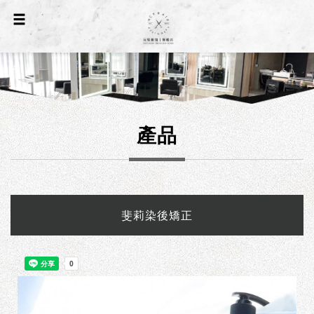
產品
斐莉染後矯正