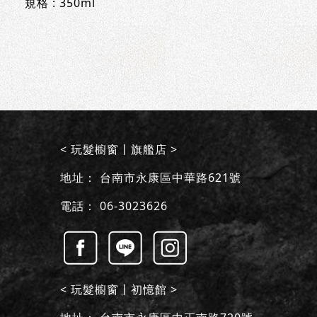
規格 : 350ml
< 玩髮櫥窗丨旗艦店 >
地址：
台南市永康區中華路621號
電話：
06-3023626
< 玩髮櫥窗丨初憶館 >