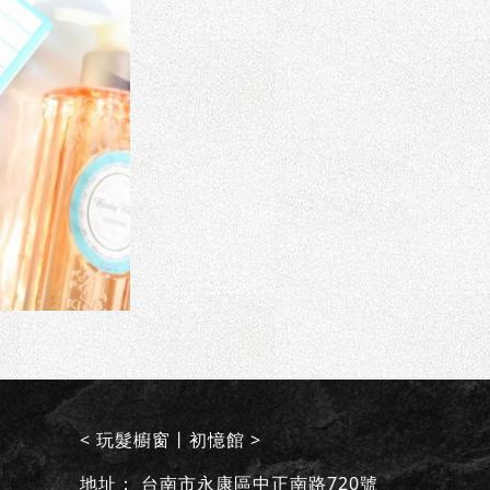
< 玩髮櫥窗丨初憶館 >
地址：
台南市永康區中正南路720號