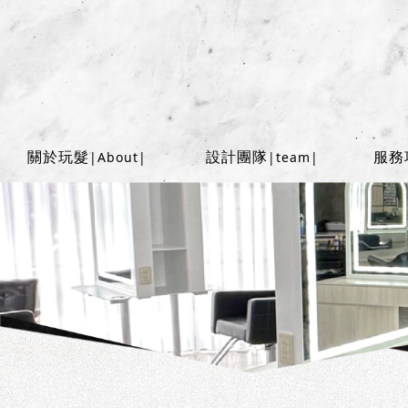
關於玩髮
設計團隊
服務
|About|
|team|