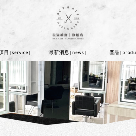
項目
最新消息
產品
|service|
|news|
|produ