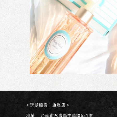
< 玩髮櫥窗丨旗艦店 >
地址：
台南市永康區中華路621號