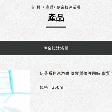
首 頁
產品
伊朵拉沐浴膠
產品
伊朵拉沐浴膠
伊朵系列沐浴膠 讓髮質修護同時 膚
規格 : 350ml