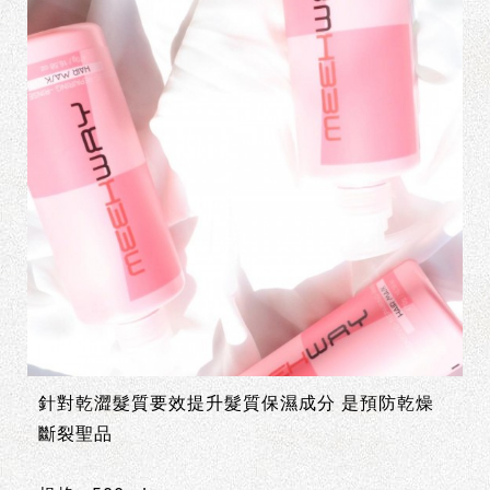
針對乾澀髮質要效提升髮質保濕成分 是預防乾燥
斷裂聖品