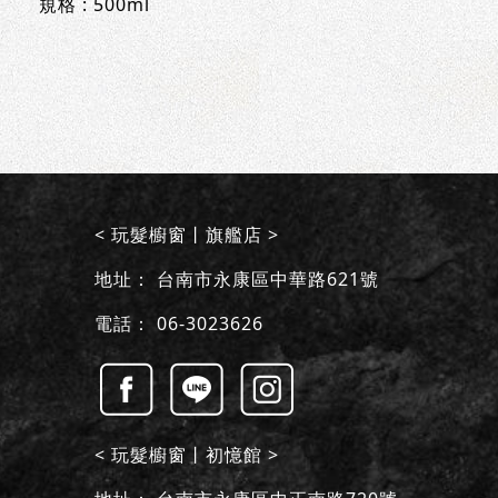
規格 : 500ml
< 玩髮櫥窗丨旗艦店 >
地址：
台南市永康區中華路621號
電話：
06-3023626
< 玩髮櫥窗丨初憶館 >