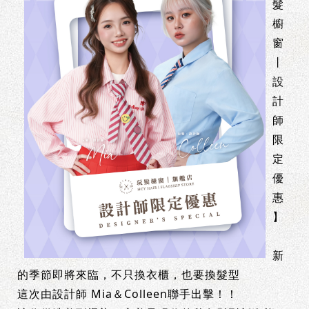
髮
櫥
窗
丨
設
計
師
限
定
優
惠
】
新
的季節即將來臨，不只換衣櫃，也要換髮型
這次由設計師 Mia＆Colleen聯手出擊！！