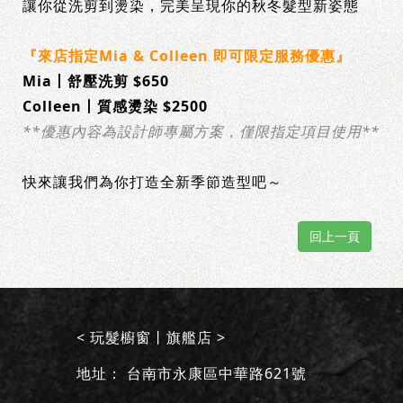
讓你從洗剪到燙染，完美呈現你的秋冬髮型新姿態
『來店指定Mia & Colleen 即可限定服務優惠』
Mia丨舒壓洗剪 $650
Colleen丨質感燙染 $2500
**優惠內容為設計師專屬方案，僅限指定項目使用**
快來讓我們為你打造全新季節造型吧～
回上一頁
< 玩髮櫥窗丨旗艦店 >
地址：
台南市永康區中華路621號